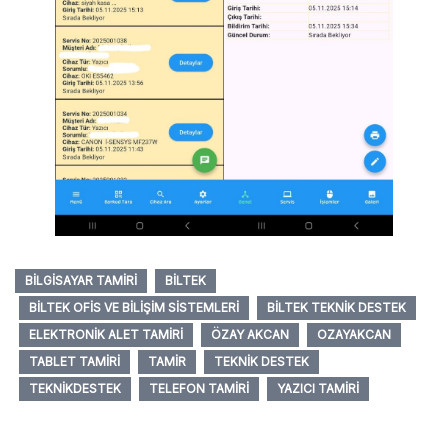
BILGISAYAR TAMIRI
BILTEK
BILTEK OFIS VE BILIŞIM SISTEMLERI
BILTEK TEKNIK DESTEK
ELEKTRONIK ALET TAMIRI
ÖZAY AKCAN
OZAYAKCAN
TABLET TAMIRI
TAMIR
TEKNIK DESTEK
TEKNIKDESTEK
TELEFON TAMIRI
YAZICI TAMIRI